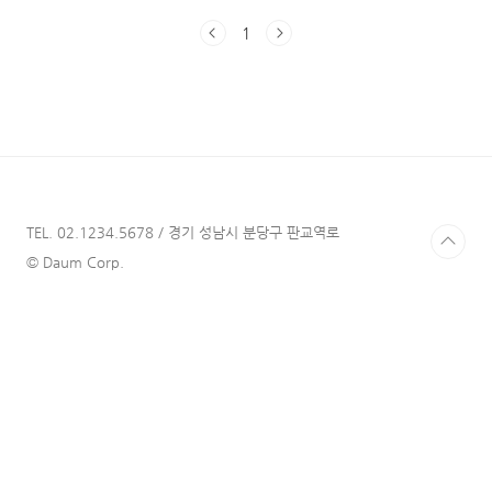
색 키워드 유입을 확인하고 분석하면서 시간을
1
보내는 것이 요즘 낙입니다. 최근 신기하고 또
황당한 키워드 유입을 발견하여 소개해 드리려
합니다. 한 연예인의 정말 대단한 힘을 목격했던
것 같습니다. 블로그 신기한 키워드 유입 최근
뮤지컬 에 관한 글을 작성한 적이 있습니다.
2022.01.30 - [일상/관극 일지] - 뮤지컬 스포
없는 줄거리 / 캐스팅 추천 / 관극 후기 해당 글
검색 유입 키워드로 '차은우'를 발견하여 정말
크게 놀랐습니다. '시우민'도 낯설다고 생각하실
TEL. 02.1234.5678 / 경기 성남시 분당구 판교역로
수 있습..
© Daum Corp.