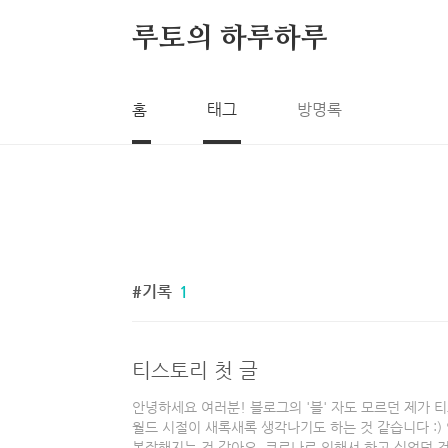
본문 바로가기
루토의 하루하루
홈
태그
방명록
기록
1
티스토리 첫 글
안녕하세요 여러분! 블로그의 '블' 자도 모르던 제가 
월드 시절이 새록새록 생각나기도 하는 것 같습니다 :)
복잡해지는 것 같아요. 코로나로 인해서 하고 싶었던 것