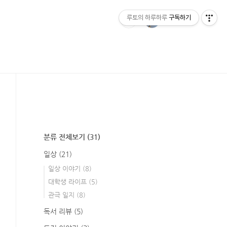
루토의 하루하루
구독하기
분류 전체보기
(31)
일상
(21)
일상 이야기
(8)
대학생 라이프
(5)
관극 일지
(8)
독서 리뷰
(5)