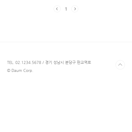
었다. '일의 격'이라는 단 세 글자가 꽤나 무게감
1
있게 느껴져서 책을 읽기 전 신기하다고 생각했
는데, 실제로도 읽으면서 깊은 생각을 할 수 있
었다. 빌려 읽은 것이기에 공짜로 읽은 것이나
다름없어서, 이 책을 무료로 읽어도 괜찮나 싶을
정도로 알찬 책이었다. 이 글의 독자분들도 해당
책을 읽어보지 않았다면, 한 번 읽어보시기를 권
한다! 자신의 길을 찾아 헤매는 20대 청년들(나
를 포함해서), 성공적인 리더가 되고 싶은 30-
40대 직장인들, 삶에 대해 고민하는 50..
TEL. 02.1234.5678 / 경기 성남시 분당구 판교역로
© Daum Corp.