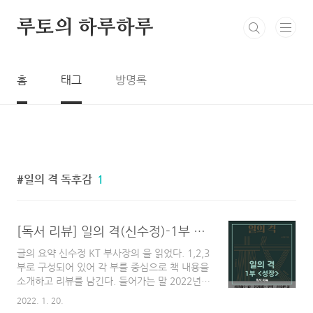
본문 바로가기
루토의 하루하루
홈
태그
방명록
일의 격 독후감
1
[독서 리뷰] 일의 격(신수정)-1부 <성장> / 20-30대를 위한 이야기
글의 요약 신수정 KT 부사장의 을 읽었다. 1,2,3
부로 구성되어 있어 각 부를 중심으로 책 내용을
소개하고 리뷰를 남긴다. 들어가는 말 2022년의
첫 책은 이었다. 인턴으로 일하고 있는 회사 책
2022. 1. 20.
꽂이에 꽂혀있어서 관심을 가지고 읽어보게 되