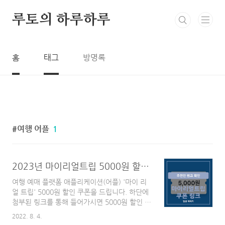
본문 바로가기
루토의 하루하루
홈
태그
방명록
여행 어플
1
2023년 마이리얼트립 5000원 할인 쿠폰, 친구 초대, 추천인 링크 / 마이리얼트립 예매 소개 + 0원 초특가 뽑기
여행 예매 플랫폼 애플리케이션(어플) '마이 리
얼 트립' 5000원 할인 쿠폰을 드립니다. 하단에
첨부된 링크를 통해 들어가시면 5000원 할인 쿠
폰을 받으실 수 있습니다! 들어가는 말 코로나
2022. 8. 4.
팬데믹이 엔데믹으로 변화하면서 여행을 가시려