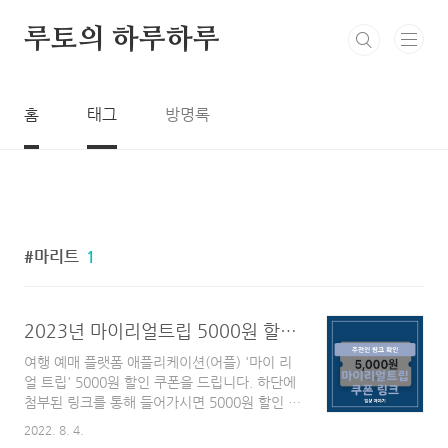
본문 바로가기
루토의 하루하루
홈
태그
방명록
마리트
1
2023년 마이리얼트립 5000원 할인 쿠폰, 친구 초대, 추천인 링크 / 마이리얼트립 예매 소개 + 0원 초특가 뽑기
여행 예매 플랫폼 애플리케이션(어플) '마이 리
얼 트립' 5000원 할인 쿠폰을 드립니다. 하단에
첨부된 링크를 통해 들어가시면 5000원 할인 쿠
폰을 받으실 수 있습니다! 들어가는 말 코로나
2022. 8. 4.
팬데믹이 엔데믹으로 변화하면서 여행을 가시려