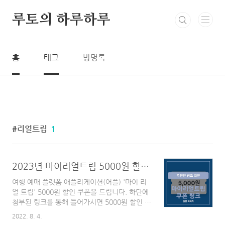
본문 바로가기
루토의 하루하루
홈
태그
방명록
리얼트립
1
2023년 마이리얼트립 5000원 할인 쿠폰, 친구 초대, 추천인 링크 / 마이리얼트립 예매 소개 + 0원 초특가 뽑기
여행 예매 플랫폼 애플리케이션(어플) '마이 리
얼 트립' 5000원 할인 쿠폰을 드립니다. 하단에
첨부된 링크를 통해 들어가시면 5000원 할인 쿠
폰을 받으실 수 있습니다! 들어가는 말 코로나
2022. 8. 4.
팬데믹이 엔데믹으로 변화하면서 여행을 가시려