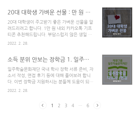
구해야 한다는 것이 부담스럽게 느껴졌습니다.
스토 포토존 사진입니다. 과거 사진을 표지로 하
그러다 편하게 여행의 전 과정을 예매할 수 있
20대 대학생 가벼운 선물 : 만 원 내외 카카오 기프티콘 추천 TOP 5
나씩 끌어오고 있는데, 재미가 쏠쏠하네요) 들어
고, 다양하고 매력적인 상품이 있는 여행 플랫폼
가는 말 뮤지컬 줄거리 미리 다 공부하고 가야
'마..
20대 대학생이 주고받기 좋은 가벼운 선물을 알
해? 주변 친구나 지인들이 뮤지컬을 보러 갈 때
려드리려고 합니다. 1만 원 내외 카카오톡 기프
자주 하는 질문입니다. 아마 이 글을 읽는 여러
티콘 추천해드립니다. 부담스럽지 않은 생일 선
분들께서도 이런 고민을 해보신 적이 있을 것 같
물 또는 가벼운 감사 의미로 사용하시면 좋을 것
습니다. 저는 주변에서 나름 뮤지컬을 자주 보러
2022. 2. 28.
같습니다. 들어가는 말 우리는 감사를 표할 때나
다니는 뮤덕으로 알려져 있어서 위 질문을 받은
축하를 할 때 선물을 주고받고는 합니다. 일상
적이 많습니다. 저도 뮤지컬을 자주 보기 전에는
소득 분위 안보는 장학금 1. 일주학술문화재단 장학 자소서, 면접 후기
속에서 '선물'을 정말 자주 주고 받는 것 같습니
많이 했던 고민이기도 합니다. 그래서 이 글에서
다. 선물을 통해 축하, 감사, 사과 등의 의미를
는 뮤지컬..
일주학술문화재단 국내 학사 장학 서류 준비, 자
잘 전달할 수 있는 것 같습니다. 또, 때로는 생일
소서 작성, 면접 후기 등에 대해 풀어보려 합니
선물을 주면서 1년 만에 오랜 친구와 연락을 할
다. 이번 장학금 지원하시는 분들께 도움이 되면
수도 있는 것 같습니다. 하지만 어떤 선물을 줄
좋을 것 같습니다. 들어가는 말 먼저, 일주학술
지는 매번 고민되는 것 같습니다. 선물을 줄 때
2022. 2. 28.
문화재단의 국내 학사 장학 공지를 확인하지 않
'그 친구가 어떤 선물을 받으면 가장 기뻐할
으신 분이라면, 아래 글부터 읽고 와주세요! >>
까?'를 고민하지만 답이 쉽게 떠오르지 않기 때
1
2
3
4
···
6
소득 분위 안보는 장학금 1. 일주학술문화재단
문입니다. 또한 회사 일, 알바 일, 학교 일 ..
2022 국내 학사 장학 선발 공지 사실 일주학술
문화재단(일주장학재단) 국내 학사 장학금 준비
및 진행 과정에 대한 이야기를 풀지 말지 고민을
조금 했습니다. 왜냐하면 일주 장학은 제게 아쉬
움과 속상함을 선사한 장학금이었기 때문입니