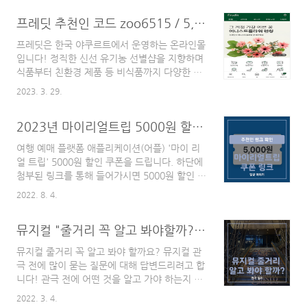
어플 SPEAK을 소개해 드리려고 합니다.
프레딧 추천인 코드 zoo6515 / 5,000원 적립금 혜택 제공
SPEAK은 저도 사용하고 있는 어플인데요, 영어
공부에 꽤나 도움이 되어서 적극적으로 이용하
프레딧은 한국 야쿠르트에서 운영하는 온라인몰
고 있습니다. SPEAK은 크게 두 가지 서비스를
입니다! 정직한 신선 유기농 선별샵을 지향하며
제공합니다. 하나는 교육 영상이 주가 되는 학습
식품부터 친환경 제품 등 비식품까지 다양한 제
콘텐츠와 커리큘럼, 다른 하나는 AI와 하는 영어
품을 판매하고 있습니다. 이번 글에서는 프레딧
회화 대화 서비스입니다!! 교육 콘텐츠 교육 영
2023. 3. 29.
에 대한 소개와 함께 신규 가입 추천인 코드를
상은 정규 코스 / 탐색 수업 / 실전 연습으로 분
안내해드리려고 합니다 :) 프레딧 소개 프레딧은
류되고, 선생님이 실생활/ 비즈니스 등에서 사용
2023년 마이리얼트립 5000원 할인 쿠폰, 친구 초대, 추천인 링크 / 마이리얼트립 예매 소개 + 0원 초특가 뽑기
모바일 어플을 통해 들어가서 주문을 할 수 있습
하는 회화 표현을 가르쳐 주면 음성으로 ..
니다. '프레딧'이라는 초록색 어플 안에 들어가
여행 예매 플랫폼 애플리케이션(어플) '마이 리
면, 다음과 같은 메인 화면이 뜹니다. 상단 바를
얼 트립' 5000원 할인 쿠폰을 드립니다. 하단에
통해 추천, 신제품, 베스트, 알뜰쇼핑, 이벤트를
첨부된 링크를 통해 들어가시면 5000원 할인 쿠
선택해서 들어갈 수 있습니다. 또한 하단에 보
폰을 받으실 수 있습니다! 들어가는 말 코로나
면, 정기구독, 맞춤식단, 선물하기 등이 있는 것
2022. 8. 4.
팬데믹이 엔데믹으로 변화하면서 여행을 가시려
이 특징적입니다. 우리에게는 야쿠르트 아줌마
는 분들이 많아지고 있는 것 같습니다. 저 역시
로 친숙한 한국야쿠르트의 온라인몰이기 때문에
뮤지컬 "줄거리 꼭 알고 봐야할까?" / 뮤지컬 관극 전 많이 묻는 질문(FAQ)
도 다음 달에 미국/유럽으로 여행을 갈 예정이라
야쿠르트 계열 식품의 정기 배송을 신청하고 관
여러 준비를 하고 있습니다. 패키지여행이 아니
리할 수 있는 정기구..
뮤지컬 줄거리 꼭 알고 봐야 할까요? 뮤지컬 관
라 개인 자유 여행으로 갈 예정이다 보니 알아서
극 전에 많이 묻는 질문에 대해 답변드리려고 합
챙겨야 하는 것이 많아서 어려움을 겪었습니다.
니다! 관극 전에 어떤 것을 알고 가야 하는지 정
특히 혼자 가는 첫 여행이라, 숙소, 놀거리, 여행
리했으니 글 읽어주시면 좋을 것 같습니다!
지, 항공권, 관광지 티켓 등을 모두 혼자 알아서
2022. 3. 4.
(2021년 연초에 관극 하고 온 뮤지컬 몬테크리