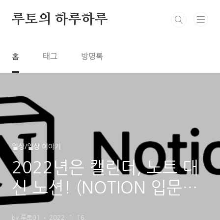
본문 바로가기
루토의 하루하루
홈
태그
방명록
일상/일상 이야기
2022년은 캘린더, 노트 대
신 노션! (NOTION 입문자
를 위한 소개!)
by 루토01
2022. 1. 16.