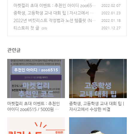
초대, 추천인 링크 / 마이리얼트립 예매 소개 +
마켓컬리 초대 이벤트 : 추천인 아이디 zoo6515
2022.02.07
0원 초특가 뽑기
/ 5000원 지급 이벤트 / 자취생, 직장인, 주부를
(7)
중학생, 고등학생 교내 대회 팁 | 자사고에서 수
2022.01.23
위한 새벽배송!
상한 비결
(0)
2022년 버킷리스트 작성법과 노션 템플릿 (NO
(0)
2022.01.18
TION 양식 제공)
티스토리 첫 글
(4)
2021.12.27
(10)
관련글
마켓컬리 초대 이벤트 : 추천인
중학생, 고등학생 교내 대회 팁 |
아이디 zoo6515 / 5000원 지
자사고에서 수상한 비결
급 이벤트 / 자취생, 직장인, 주
부를 위한 새벽배송!