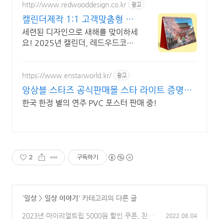
http://www.redwooddesign.co.kr
광고
캘린더제작 1:1 고객맞춤형 디
자인전문
세련된 디자인으로 새해를 맞이하세
요! 2025년 캘린더, 레드우드코퍼
레이션의 디자인으로 일상에 창의성
을 더하세요!
https://www.enstarworld.kr/
광고
앙상블 스타즈 공식판매몰 스타 라이트 증명사
진 제2탄
한국 한정 별의 연주 PVC 포스터 판매 중!
2
구독하기
'
일상
>
일상 이야기
' 카테고리의 다른 글
2023년 마이리얼트립 5000원 할인 쿠폰, 친구
2022.08.04